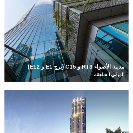
مدينة الأضواء RT3 و C15 (برج E1 و E12)
المباني الشاهقة