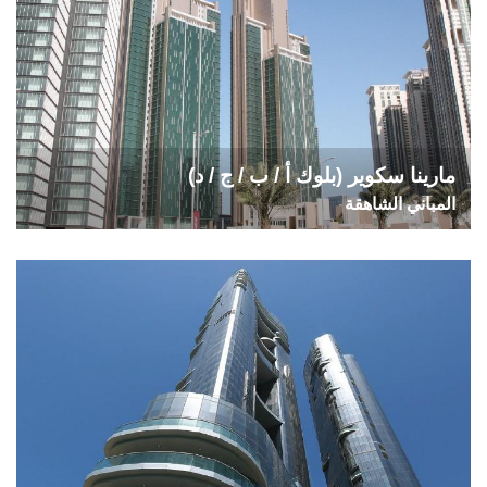
مارينا سكوير (بلوك أ / ب / ج / د)
المباني الشاهقة