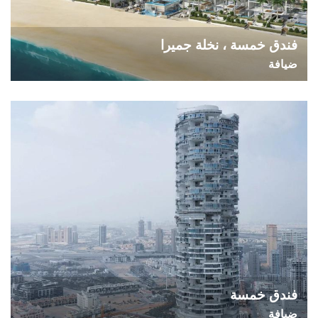
فندق خمسة ، نخلة جميرا
ضيافة
فندق خمسة
ضيافة