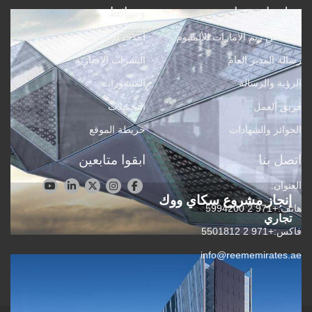
معلومات عنا
وسائط
لمحة عن ريم الإمارات للألمنيوم
أحدث الأخبار
رسالة المدير العام
النشرات الإخبارية
الرؤية والرسالة
المنشورات
فريق العمل
التحميلات
الجوائز والشهادات
خريطة الموقع
اتصل بنا
ابقوا متابعين
العنوان:
إنجاز مشروع سكاي ووك
هاتف:
+971 2 5994200
تجاري
فاكس:
+971 2 5501812
info@reememirates.ae