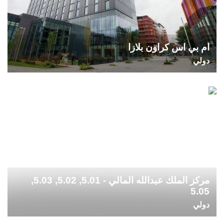
ام بي اس كراون بلازا
دولي
مركز الملك عبدالله المالي - 5.01, 5.02, 5.03,
5.05
دولي