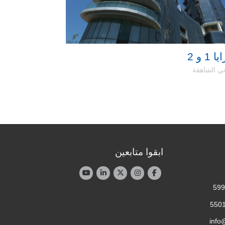
1 و 2
مارينا سكوير 
ني الشاهقة
المباني الشاهقة
ابقوا متابعين
info