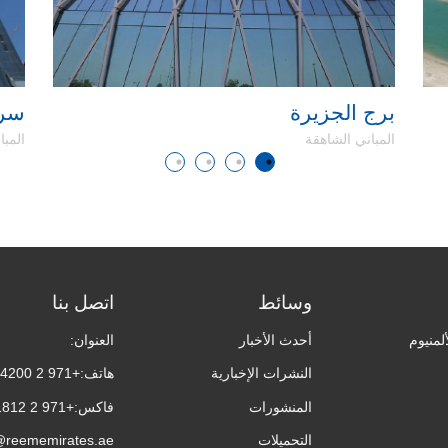
برج الجزيرة
سرايا 
المباني الشاهقة
المبا
وسائط
اتصل بنا
لمنيوم
أحدث الأخبار
العنوان:
النشرات الإخبارية
هاتف:
+971 2 5994200
المنشورات
فاكس:
+971 2 5501812
التحميلات
@reememirates.ae